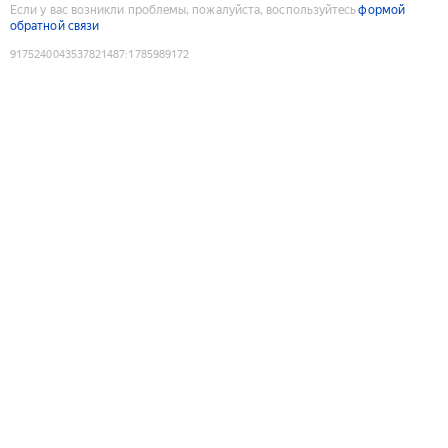
Если у вас возникли проблемы, пожалуйста, воспользуйтесь
формой
обратной связи
9175240043537821487
:
1785989172