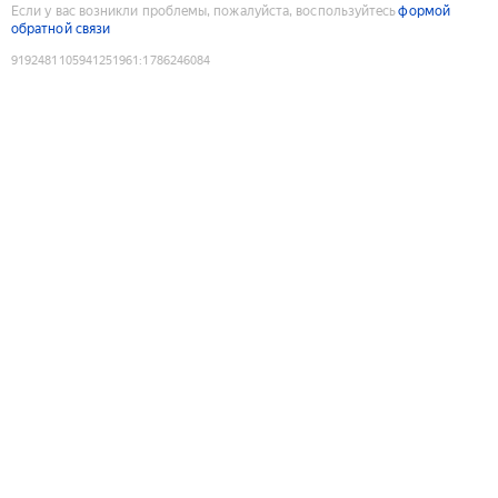
Если у вас возникли проблемы, пожалуйста, воспользуйтесь
формой
обратной связи
9192481105941251961
:
1786246084