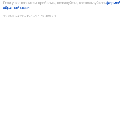
Если у вас возникли проблемы, пожалуйста, воспользуйтесь
формой
обратной связи
9188608742957157579
:
1786188381