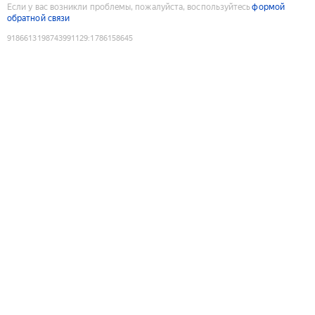
Если у вас возникли проблемы, пожалуйста, воспользуйтесь
формой
обратной связи
9186613198743991129
:
1786158645