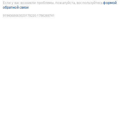
Если у вас возникли проблемы, пожалуйста, воспользуйтесь
формой
обратной связи
9194068663023179220
:
1786269741