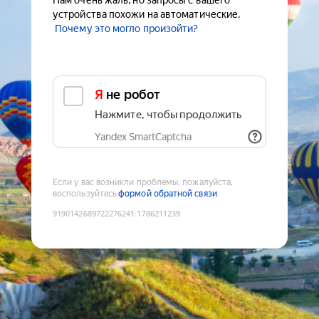
Нам очень жаль, но запросы с вашего
устройства похожи на автоматические.
Почему это могло произойти?
Я не робот
Нажмите, чтобы продолжить
Yandex SmartCaptcha
Если у вас возникли проблемы, пожалуйста,
воспользуйтесь
формой обратной связи
9190142689722276241
:
1786211239