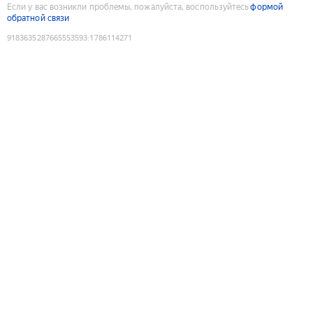
Если у вас возникли проблемы, пожалуйста, воспользуйтесь
формой
обратной связи
9183635287665553593
:
1786114271