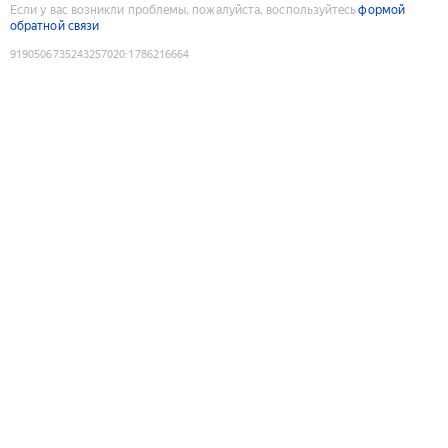
Если у вас возникли проблемы, пожалуйста, воспользуйтесь
формой
обратной связи
9190506735243257020
:
1786216664