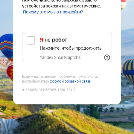
Нам очень жаль, но запросы с вашего
устройства похожи на автоматические.
Почему это могло произойти?
Я не робот
Нажмите, чтобы продолжить
Yandex SmartCaptcha
Если у вас возникли проблемы, пожалуйста,
воспользуйтесь
формой обратной связи
9184980540544837698
:
1786134317