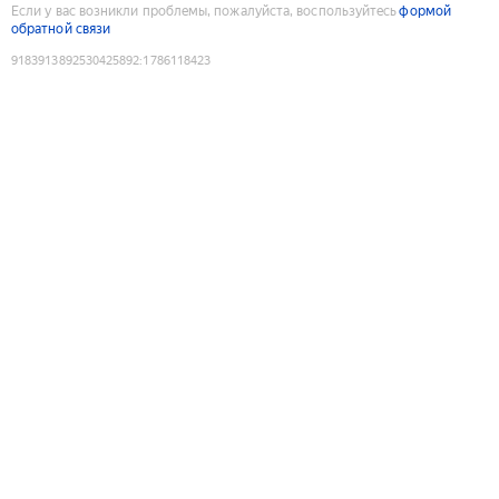
Если у вас возникли проблемы, пожалуйста, воспользуйтесь
формой
обратной связи
9183913892530425892
:
1786118423