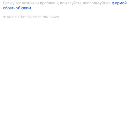
Если у вас возникли проблемы, пожалуйста, воспользуйтесь
формой
обратной связи
9184857901311659501
:
1786132489