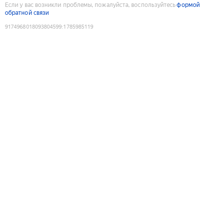
Если у вас возникли проблемы, пожалуйста, воспользуйтесь
формой
обратной связи
9174968018093804599
:
1785985119