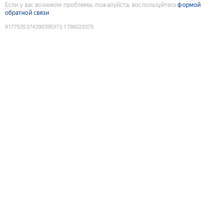
Если у вас возникли проблемы, пожалуйста, воспользуйтесь
формой
обратной связи
9177535374390395373
:
1786023375