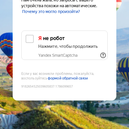
Нам очень жаль, но запросы с вашего
устройства похожи на автоматические.
Почему это могло произойти?
Я не робот
Нажмите, чтобы продолжить
Yandex SmartCaptcha
Если у вас возникли проблемы, пожалуйста,
воспользуйтесь
формой обратной связи
9182654525039605837
:
1786099657