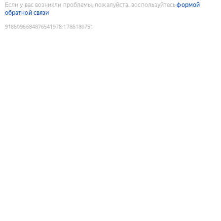
Если у вас возникли проблемы, пожалуйста, воспользуйтесь
формой
обратной связи
9188096684876541978
:
1786180751