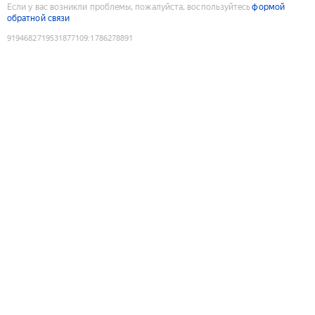
Если у вас возникли проблемы, пожалуйста, воспользуйтесь
формой
обратной связи
9194682719531877109
:
1786278891