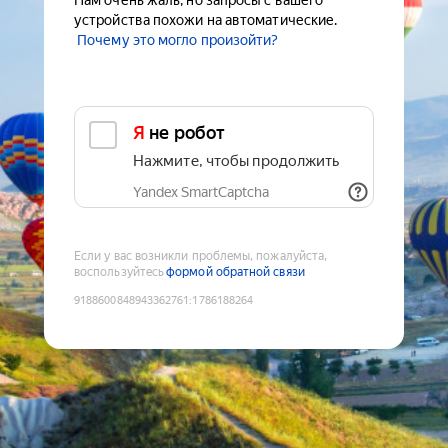
Нам очень жаль, но запросы с вашего
устройства похожи на автоматические.
Почему это могло произойти?
Я не робот
Нажмите, чтобы продолжить
Yandex SmartCaptcha
Если у вас возникли проблемы, пожалуйста,
воспользуйтесь
формой обратной связи
9188600848943362761
:
1786188264