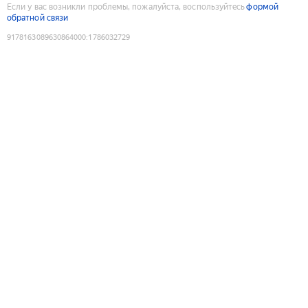
Если у вас возникли проблемы, пожалуйста, воспользуйтесь
формой
обратной связи
9178163089630864000
:
1786032729