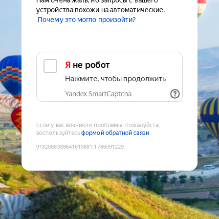
Нам очень жаль, но запросы с вашего
устройства похожи на автоматические.
Почему это могло произойти?
Я не робот
Нажмите, чтобы продолжить
Yandex SmartCaptcha
Если у вас возникли проблемы, пожалуйста,
воспользуйтесь
формой обратной связи
9182088988641610881
:
1786091229