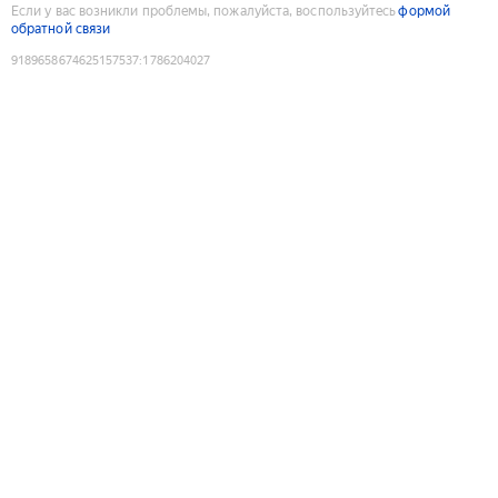
Если у вас возникли проблемы, пожалуйста, воспользуйтесь
формой
обратной связи
9189658674625157537
:
1786204027