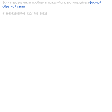
Если у вас возникли проблемы, пожалуйста, воспользуйтесь
формой
обратной связи
9186605288957081120
:
1786158528