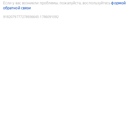
Если у вас возникли проблемы, пожалуйста, воспользуйтесь
формой
обратной связи
9182079777278936645
:
1786091092