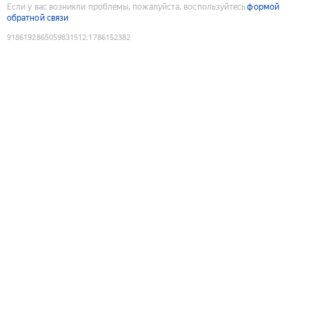
Если у вас возникли проблемы, пожалуйста, воспользуйтесь
формой
обратной связи
9186192865059831512
:
1786152382