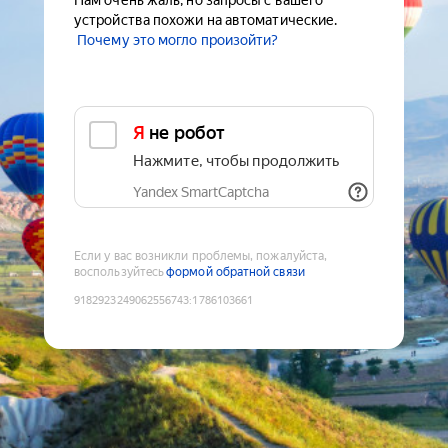
Нам очень жаль, но запросы с вашего
устройства похожи на автоматические.
Почему это могло произойти?
Я не робот
Нажмите, чтобы продолжить
Yandex SmartCaptcha
Если у вас возникли проблемы, пожалуйста,
воспользуйтесь
формой обратной связи
9182923249062556743
:
1786103661