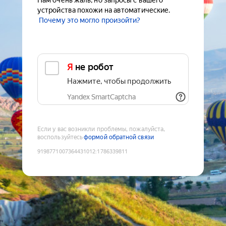
Нам очень жаль, но запросы с вашего
устройства похожи на автоматические.
Почему это могло произойти?
Я не робот
Нажмите, чтобы продолжить
Yandex SmartCaptcha
Если у вас возникли проблемы, пожалуйста,
воспользуйтесь
формой обратной связи
9198771007364431012
:
1786339811