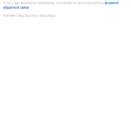
Если у вас возникли проблемы, пожалуйста, воспользуйтесь
формой
обратной связи
9197899729827802755
:
1786326828