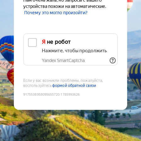
Нам очень жаль, но запросы с вашего
устройства похожи на автоматические.
Почему это могло произойти?
Я не робот
Нажмите, чтобы продолжить
Yandex SmartCaptcha
Если у вас возникли проблемы, пожалуйста,
воспользуйтесь
формой обратной связи
9175538958095655720
:
1785993626