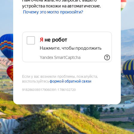
Нам очень жаль, но запросы с вашего
устройства похожи на автоматические.
Почему это могло произойти?
Я не робот
Нажмите, чтобы продолжить
Yandex SmartCaptcha
Если у вас возникли проблемы, пожалуйста,
воспользуйтесь
формой обратной связи
9182860093179060391
:
1786102720