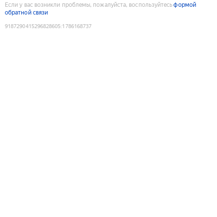
Если у вас возникли проблемы, пожалуйста, воспользуйтесь
формой
обратной связи
9187290415296828605
:
1786168737