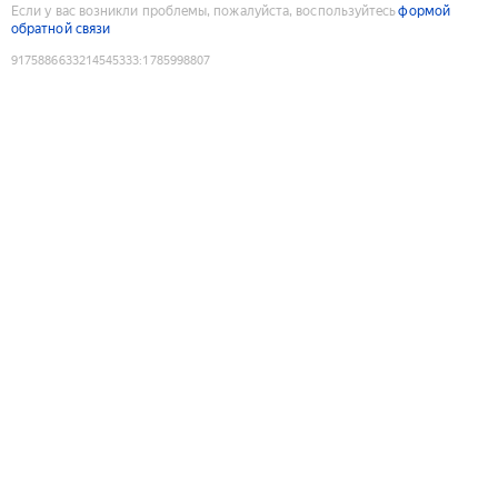
Если у вас возникли проблемы, пожалуйста, воспользуйтесь
формой
обратной связи
9175886633214545333
:
1785998807