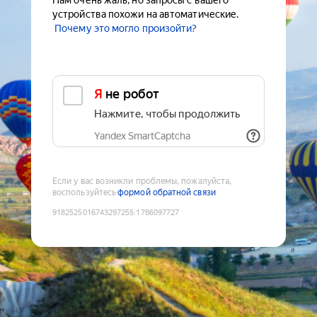
Нам очень жаль, но запросы с вашего
устройства похожи на автоматические.
Почему это могло произойти?
Я не робот
Нажмите, чтобы продолжить
Yandex SmartCaptcha
Если у вас возникли проблемы, пожалуйста,
воспользуйтесь
формой обратной связи
9182525016743297255
:
1786097727