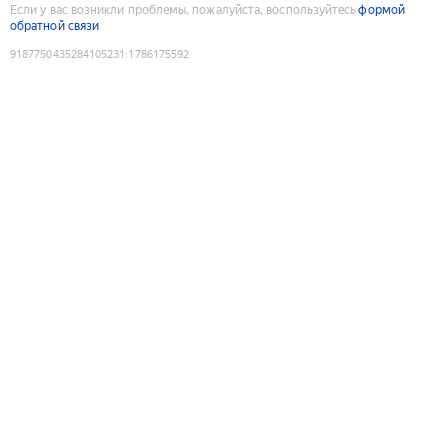
Если у вас возникли проблемы, пожалуйста, воспользуйтесь
формой
обратной связи
9187750435284105231
:
1786175592