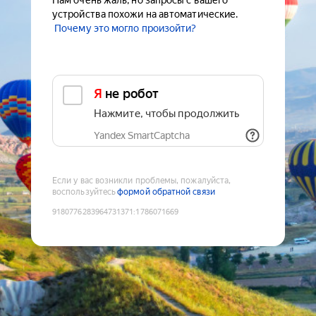
Нам очень жаль, но запросы с вашего
устройства похожи на автоматические.
Почему это могло произойти?
Я не робот
Нажмите, чтобы продолжить
Yandex SmartCaptcha
Если у вас возникли проблемы, пожалуйста,
воспользуйтесь
формой обратной связи
9180776283964731371
:
1786071669