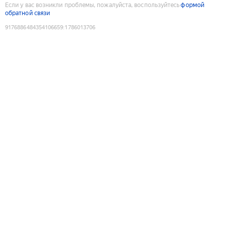
Если у вас возникли проблемы, пожалуйста, воспользуйтесь
формой
обратной связи
9176886484354106659
:
1786013706