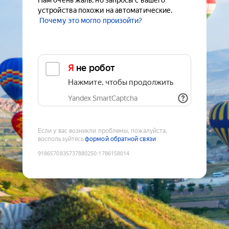
Нам очень жаль, но запросы с вашего
устройства похожи на автоматические.
Почему это могло произойти?
Я не робот
Нажмите, чтобы продолжить
Yandex SmartCaptcha
Если у вас возникли проблемы, пожалуйста,
воспользуйтесь
формой обратной связи
9186570835737880250
:
1786158014