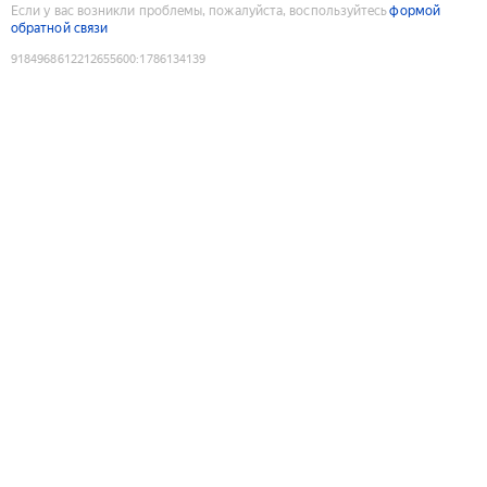
Если у вас возникли проблемы, пожалуйста, воспользуйтесь
формой
обратной связи
9184968612212655600
:
1786134139