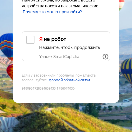
Нам очень жаль, но запросы с вашего
устройства похожи на автоматические.
Почему это могло произойти?
Я не робот
Нажмите, чтобы продолжить
Yandex SmartCaptcha
Если у вас возникли проблемы, пожалуйста,
воспользуйтесь
формой обратной связи
9180934728394639433
:
1786074030