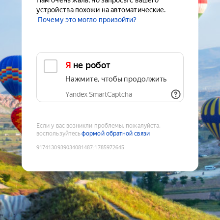
Нам очень жаль, но запросы с вашего
устройства похожи на автоматические.
Почему это могло произойти?
Я не робот
Нажмите, чтобы продолжить
Yandex SmartCaptcha
Если у вас возникли проблемы, пожалуйста,
воспользуйтесь
формой обратной связи
9174130939034081487
:
1785972645