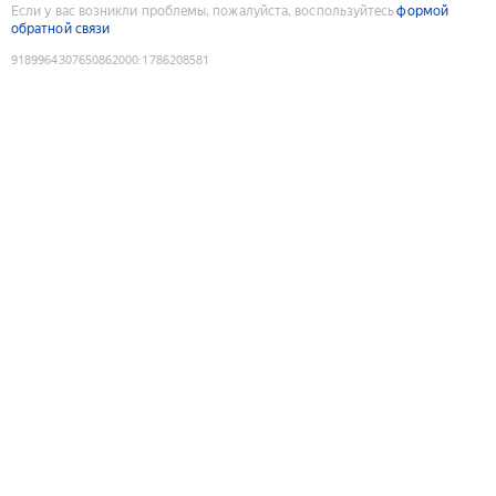
Если у вас возникли проблемы, пожалуйста, воспользуйтесь
формой
обратной связи
9189964307650862000
:
1786208581