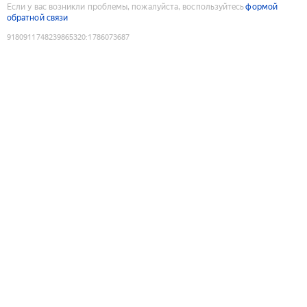
Если у вас возникли проблемы, пожалуйста, воспользуйтесь
формой
обратной связи
9180911748239865320
:
1786073687