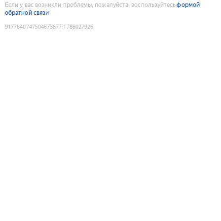
Если у вас возникли проблемы, пожалуйста, воспользуйтесь
формой
обратной связи
9177840747504673677
:
1786027926