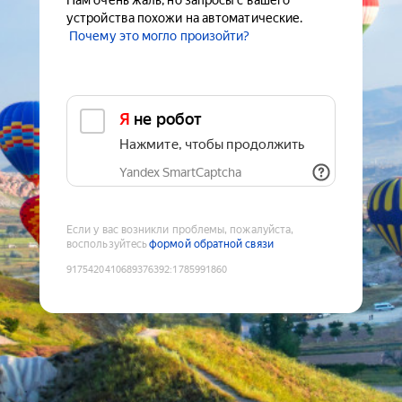
Нам очень жаль, но запросы с вашего
устройства похожи на автоматические.
Почему это могло произойти?
Я не робот
Нажмите, чтобы продолжить
Yandex SmartCaptcha
Если у вас возникли проблемы, пожалуйста,
воспользуйтесь
формой обратной связи
9175420410689376392
:
1785991860