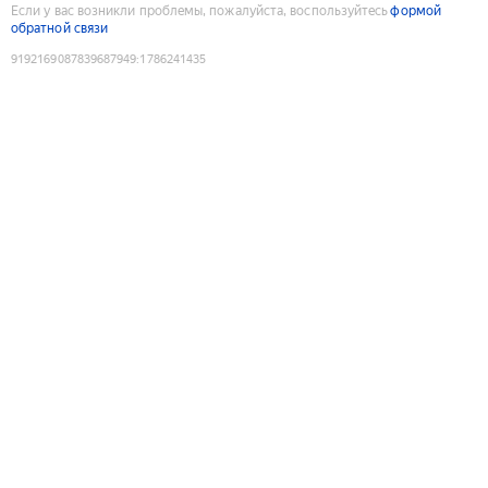
Если у вас возникли проблемы, пожалуйста, воспользуйтесь
формой
обратной связи
9192169087839687949
:
1786241435