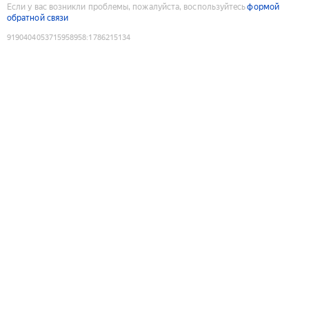
Если у вас возникли проблемы, пожалуйста, воспользуйтесь
формой
обратной связи
9190404053715958958
:
1786215134