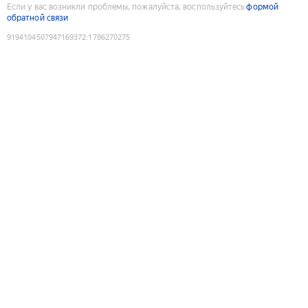
Если у вас возникли проблемы, пожалуйста, воспользуйтесь
формой
обратной связи
9194104507947169372
:
1786270275