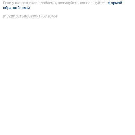
Если у вас возникли проблемы, пожалуйста, воспользуйтесь
формой
обратной связи
9189281321346802900
:
1786198404