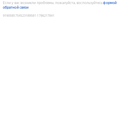
Если у вас возникли проблемы, пожалуйста, воспользуйтесь
формой
обратной связи
9190585754523189581
:
1786217841