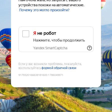
Нам очень жаль, но запросы с вашего
устройства похожи на автоматические.
Почему это могло произойти?
Я не робот
Нажмите, чтобы продолжить
Yandex SmartCaptcha
Если у вас возникли проблемы, пожалуйста,
воспользуйтесь
формой обратной связи
9179320166638181600
:
1786049971