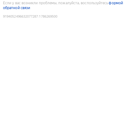
Если у вас возникли проблемы, пожалуйста, воспользуйтесь
формой
обратной связи
9194052496632077287
:
1786269500