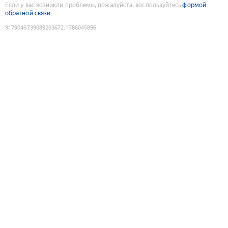
Если у вас возникли проблемы, пожалуйста, воспользуйтесь
формой
обратной связи
9179046739089203672
:
1786045896